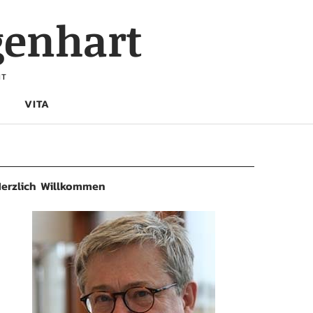
genhart
HT
VITA
erzlich Willkommen