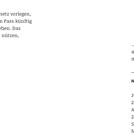
setz vorlegen,
m Pass künftig
iehen. Das
 nützen,
…
m
N
J
2
A
2
S
N