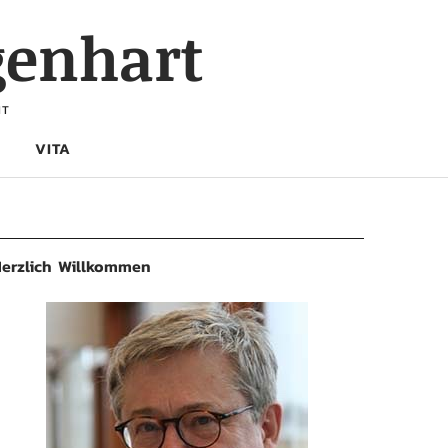
genhart
HT
VITA
erzlich Willkommen