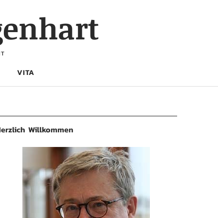
genhart
HT
VITA
erzlich Willkommen