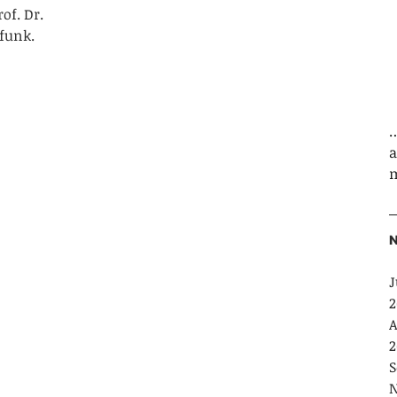
of. Dr.
funk.
…
m
N
J
2
A
2
S
N