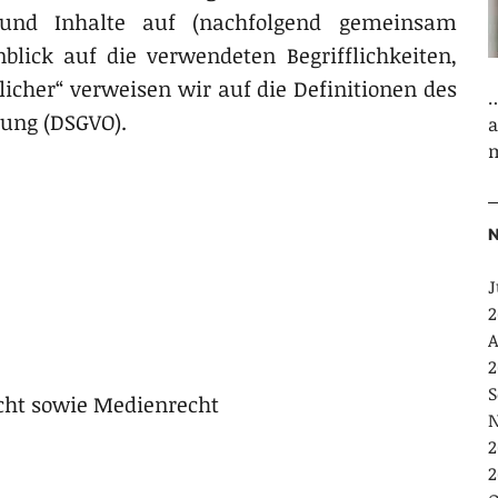
 und Inhalte auf (nachfolgend gemeinsam
blick auf die verwendeten Begrifflichkeiten,
licher“ verweisen wir auf die Definitionen des
…
nung (DSGVO).
a
m
N
J
2
A
2
S
echt sowie Medienrecht
N
2
2