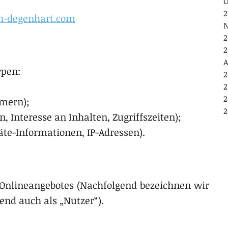
O
2
h-degenhart.com
N
2
2
A
ypen:
2
2
2
mmern);
2
, Interesse an Inhalten, Zugriffszeiten);
te-Informationen, IP-Adressen).
 Onlineangebotes (Nachfolgend bezeichnen wir
nd auch als „Nutzer“).