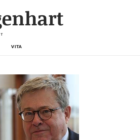
genhart
HT
VITA