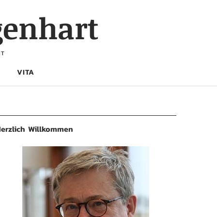
genhart
HT
VITA
erzlich Willkommen