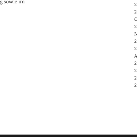
ag sowie im
2
2
O
2
N
2
2
A
2
2
2
2