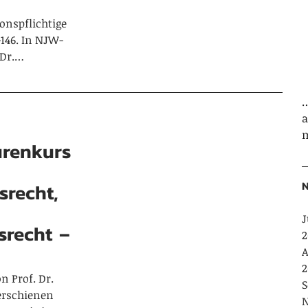
onspflichtige
-146. In NJW-
 Dr.…
…
m
urenkurs
N
srecht,
J
srecht –
2
A
2
n Prof. Dr.
S
 erschienen
N